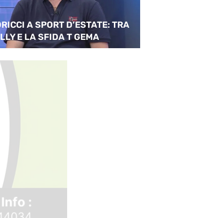
RICCI A SPORT D’ESTATE: TRA
Calcio D – Pist
LLY E LA SFIDA T GEMA
girone D