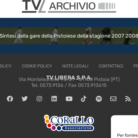
Sintesi della gare della Pistoiese della stagione 2007 20
OLICY
COOKIE POLICY
NOTE LEGALI
CONTATTACI
P
TV LIBERA S.P.A.
Via Monteleonese 95/21 – 51100 Pistoia (PT)
Tel. 0573.9136 / Fax 0573.913615
Per fornire