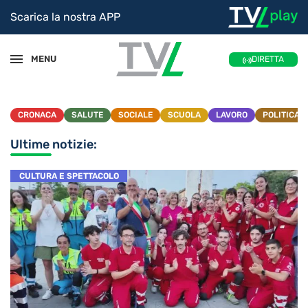
Scarica la nostra APP
MENU
DIRETTA
CRONACA
SALUTE
SOCIALE
SCUOLA
LAVORO
POLITICA
Ultime notizie:
CULTURA E SPETTACOLO