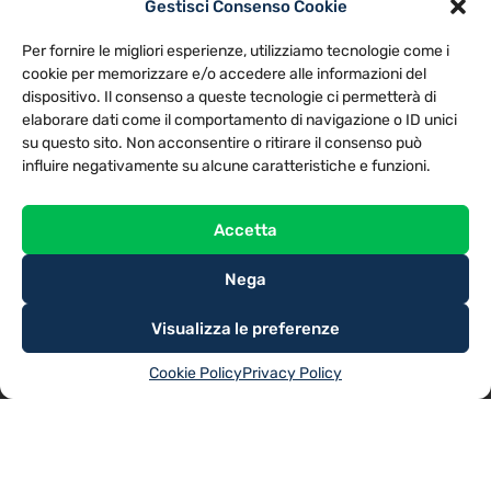
Gestisci Consenso Cookie
PRIVACY POLICY
COOKIE POLICY
Per fornire le migliori esperienze, utilizziamo tecnologie come i
NOTE LEGALI
CONTATTACI
PREFERENZE
cookie per memorizzare e/o accedere alle informazioni del
dispositivo. Il consenso a queste tecnologie ci permetterà di
elaborare dati come il comportamento di navigazione o ID unici
TV LIBERA S.P.A.
Via Monteleonese 95/21 – 51100 Pistoia (PT)
su questo sito. Non acconsentire o ritirare il consenso può
Tel. 0573.9136 / Fax 0573.913615
influire negativamente su alcune caratteristiche e funzioni.
Accetta
Nega
Visualizza le preferenze
Cookie Policy
Privacy Policy
@2025
TV LIBERA S.P.A.
– Tutti i diritti riservati. Powered by
Rubidia