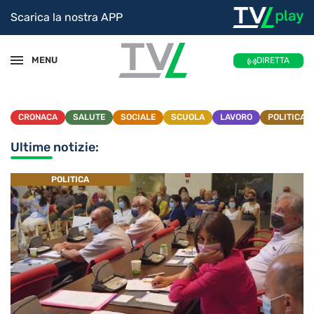
Scarica la nostra APP
MENU
DIRETTA
CRONACA
SALUTE
SOCIALE
SCUOLA
LAVORO
POLITICA
Ultime notizie:
POLITICA