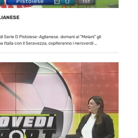
LIANESE
D di Serie D Pistoiese-Aglianese. domani al "Melani" gli
pa Italia con il Seravezza, ospiteranno i neroverdi …