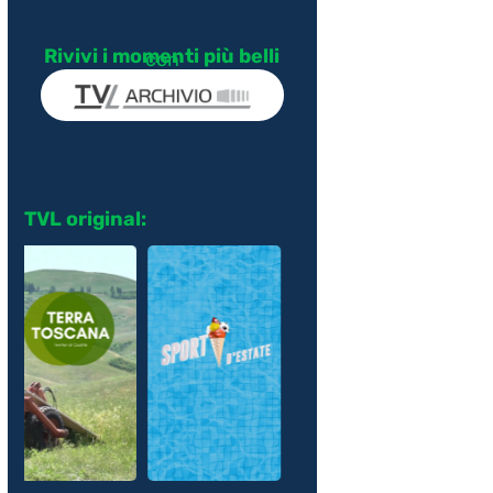
Rivivi i momenti più belli
con
TVL original: