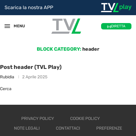
Scarica la nostra APP
MENU
DIRETTA
BLOCK CATEGORY:
header
Post header (TVL Play)
Rubidia
2 Aprile 2025
Cerca
PRIVACY POLICY
COOKIE POLICY
NOTE LEGALI
CONTATTACI
PREFERENZE