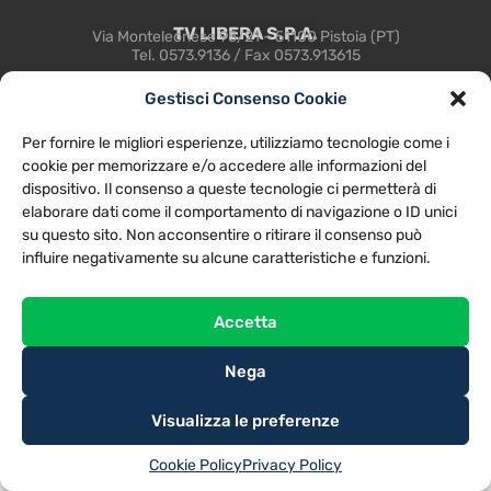
TV LIBERA S.P.A.
Via Monteleonese 95/21 – 51100 Pistoia (PT)
Tel. 0573.9136 / Fax 0573.913615
Gestisci Consenso Cookie
Per fornire le migliori esperienze, utilizziamo tecnologie come i
cookie per memorizzare e/o accedere alle informazioni del
dispositivo. Il consenso a queste tecnologie ci permetterà di
elaborare dati come il comportamento di navigazione o ID unici
su questo sito. Non acconsentire o ritirare il consenso può
influire negativamente su alcune caratteristiche e funzioni.
Accetta
Nega
@2025
TV LIBERA S.P.A.
– Tutti i diritti riservati. Powered by
Rubidia
Visualizza le preferenze
Cookie Policy
Privacy Policy