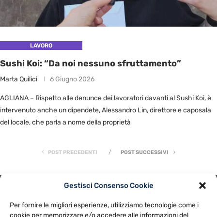
LAVORO
Sushi Koi: “Da noi nessuno sfruttamento”
Marta Quilici
6 Giugno 2026
AGLIANA – Rispetto alle denunce dei lavoratori davanti al Sushi Koi, è
intervenuto anche un dipendete, Alessandro Lin, direttore e caposala
del locale, che parla a nome della proprietà
POST PRECEDENTI
POST SUCCESSIVI
Gestisci Consenso Cookie
PRIVACY POLICY
COOKIE POLICY
Per fornire le migliori esperienze, utilizziamo tecnologie come i
NOTE LEGALI
CONTATTACI
PREFERENZE
cookie per memorizzare e/o accedere alle informazioni del