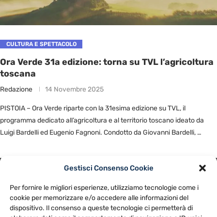
CULTURA E SPETTACOLO
Ora Verde 31a edizione: torna su TVL l’agricoltura
toscana
Redazione
14 Novembre 2025
PISTOIA – Ora Verde riparte con la 31esima edizione su TVL, il
programma dedicato all’agricoltura e al territorio toscano ideato da
Luigi Bardelli ed Eugenio Fagnoni. Condotto da Giovanni Bardelli, …
Gestisci Consenso Cookie
PRIVACY POLICY
COOKIE POLICY
Per fornire le migliori esperienze, utilizziamo tecnologie come i
NOTE LEGALI
CONTATTACI
PREFERENZE
cookie per memorizzare e/o accedere alle informazioni del
dispositivo. Il consenso a queste tecnologie ci permetterà di