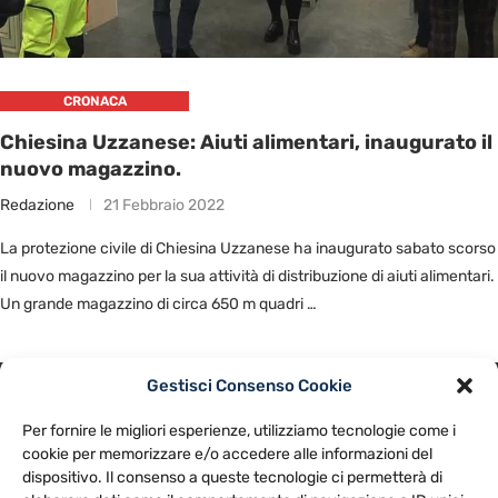
CRONACA
Chiesina Uzzanese: Aiuti alimentari, inaugurato il
nuovo magazzino.
Redazione
21 Febbraio 2022
La protezione civile di Chiesina Uzzanese ha inaugurato sabato scorso
il nuovo magazzino per la sua attività di distribuzione di aiuti alimentari.
Un grande magazzino di circa 650 m quadri …
Gestisci Consenso Cookie
PRIVACY POLICY
COOKIE POLICY
Per fornire le migliori esperienze, utilizziamo tecnologie come i
NOTE LEGALI
CONTATTACI
PREFERENZE
cookie per memorizzare e/o accedere alle informazioni del
dispositivo. Il consenso a queste tecnologie ci permetterà di