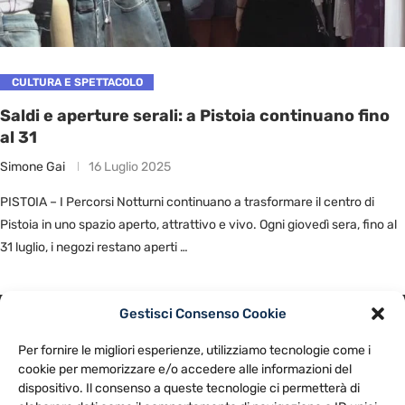
CULTURA E SPETTACOLO
Saldi e aperture serali: a Pistoia continuano fino
al 31
Simone Gai
16 Luglio 2025
PISTOIA – I Percorsi Notturni continuano a trasformare il centro di
Pistoia in uno spazio aperto, attrattivo e vivo. Ogni giovedì sera, fino al
31 luglio, i negozi restano aperti …
Gestisci Consenso Cookie
PRIVACY POLICY
COOKIE POLICY
Per fornire le migliori esperienze, utilizziamo tecnologie come i
NOTE LEGALI
CONTATTACI
PREFERENZE
cookie per memorizzare e/o accedere alle informazioni del
dispositivo. Il consenso a queste tecnologie ci permetterà di