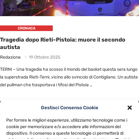
CRONACA
Tragedia dopo Rieti-Pistoia: muore il secondo
autista
Redazione
19 Ottobre 2025
TERNI – Una tragedia ha scosso il mondo del basket questa sera lungo
la superstrada Rieti-Terni, vicino allo svincolo di Contigliano. Un autista
del pullman che trasportava i tifosi del Pistoia …
Gestisci Consenso Cookie
PRIVACY POLICY
COOKIE POLICY
Per fornire le migliori esperienze, utilizziamo tecnologie come i
NOTE LEGALI
CONTATTACI
PREFERENZE
cookie per memorizzare e/o accedere alle informazioni del
dispositivo. Il consenso a queste tecnologie ci permetterà di