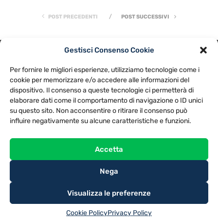
POST PRECEDENTI
POST SUCCESSIVI
Gestisci Consenso Cookie
PRIVACY POLICY
COOKIE POLICY
Per fornire le migliori esperienze, utilizziamo tecnologie come i
NOTE LEGALI
CONTATTACI
PREFERENZE
cookie per memorizzare e/o accedere alle informazioni del
dispositivo. Il consenso a queste tecnologie ci permetterà di
elaborare dati come il comportamento di navigazione o ID unici
TV LIBERA S.P.A.
Via Monteleonese 95/21 – 51100 Pistoia (PT)
su questo sito. Non acconsentire o ritirare il consenso può
Tel. 0573.9136 / Fax 0573.913615
influire negativamente su alcune caratteristiche e funzioni.
Accetta
Nega
Visualizza le preferenze
Cookie Policy
Privacy Policy