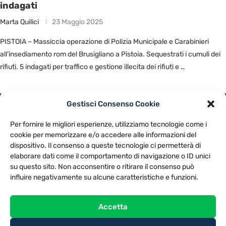
indagati
Marta Quilici
23 Maggio 2025
PISTOIA – Massiccia operazione di Polizia Municipale e Carabinieri
all’insediamento rom del Brusigliano a Pistoia. Sequestrati i cumuli dei
rifiuti. 5 indagati per traffico e gestione illecita dei rifiuti e …
Gestisci Consenso Cookie
PRIVACY POLICY
COOKIE POLICY
Per fornire le migliori esperienze, utilizziamo tecnologie come i
NOTE LEGALI
CONTATTACI
PREFERENZE
cookie per memorizzare e/o accedere alle informazioni del
dispositivo. Il consenso a queste tecnologie ci permetterà di
elaborare dati come il comportamento di navigazione o ID unici
TV LIBERA S.P.A.
Via Monteleonese 95/21 – 51100 Pistoia (PT)
su questo sito. Non acconsentire o ritirare il consenso può
Tel. 0573.9136 / Fax 0573.913615
influire negativamente su alcune caratteristiche e funzioni.
Accetta