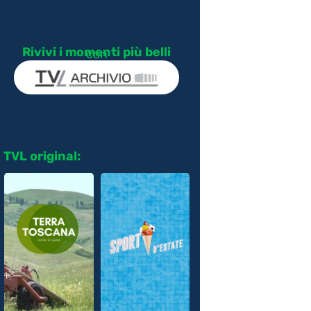
Rivivi i momenti più belli
con
TVL original: