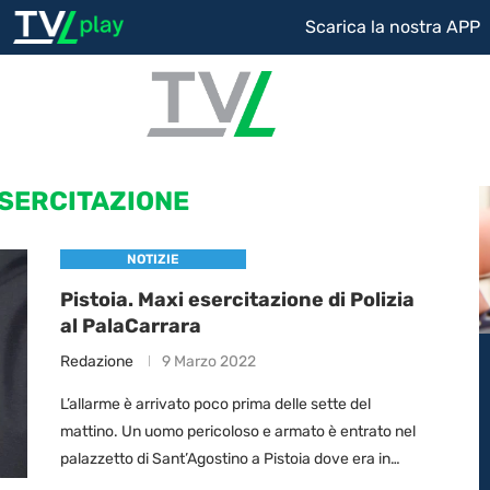
Scarica la nostra APP
SERCITAZIONE
NOTIZIE
Pistoia. Maxi esercitazione di Polizia
al PalaCarrara
Redazione
9 Marzo 2022
L’allarme è arrivato poco prima delle sette del
mattino. Un uomo pericoloso e armato è entrato nel
palazzetto di Sant’Agostino a Pistoia dove era in
corso una manifestazione. È lo …