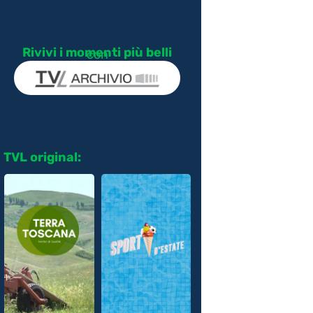
Rivivi i momenti più belli
con
TVL original: