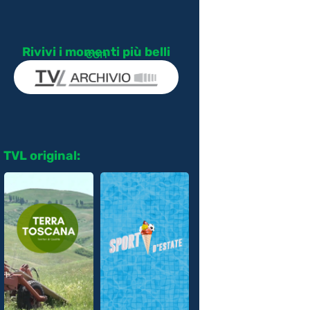
Rivivi i momenti più belli
con
TVL original: