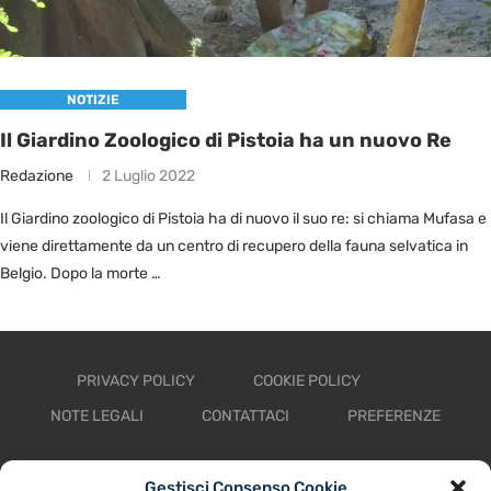
NOTIZIE
Il Giardino Zoologico di Pistoia ha un nuovo Re
Redazione
2 Luglio 2022
Il Giardino zoologico di Pistoia ha di nuovo il suo re: si chiama Mufasa e
viene direttamente da un centro di recupero della fauna selvatica in
Belgio. Dopo la morte …
PRIVACY POLICY
COOKIE POLICY
NOTE LEGALI
CONTATTACI
PREFERENZE
TV LIBERA S.P.A.
Via Monteleonese 95/21 – 51100 Pistoia (PT)
Gestisci Consenso Cookie