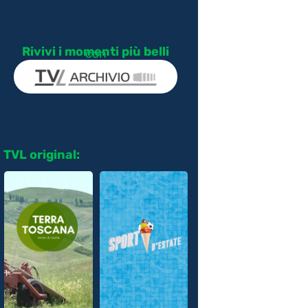
Rivivi i momenti più belli
con
TVL original: