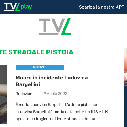
Scarica la nostra APP
TE STRADALE PISTOIA
NOTIZIE
Muore in incidente Ludovica
Bargellini
Redazione
19 Aprile 2022
È morta Ludovica Bargellini L'attrice pistoiese
Ludovica Bargellini è morta nella notte tra il 18 e il 19
aprile in un tragico incidente stradale che ha
coinvolto la sua auto, …