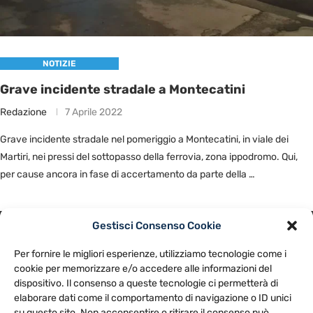
NOTIZIE
Grave incidente stradale a Montecatini
Redazione
7 Aprile 2022
Grave incidente stradale nel pomeriggio a Montecatini, in viale dei
Martiri, nei pressi del sottopasso della ferrovia, zona ippodromo. Qui,
per cause ancora in fase di accertamento da parte della …
Gestisci Consenso Cookie
PRIVACY POLICY
COOKIE POLICY
Per fornire le migliori esperienze, utilizziamo tecnologie come i
NOTE LEGALI
CONTATTACI
PREFERENZE
cookie per memorizzare e/o accedere alle informazioni del
dispositivo. Il consenso a queste tecnologie ci permetterà di
elaborare dati come il comportamento di navigazione o ID unici
TV LIBERA S.P.A.
Via Monteleonese 95/21 – 51100 Pistoia (PT)
su questo sito. Non acconsentire o ritirare il consenso può