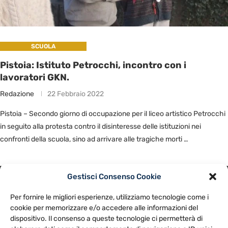
SCUOLA
Pistoia: Istituto Petrocchi, incontro con i
lavoratori GKN.
Redazione
22 Febbraio 2022
Pistoia – Secondo giorno di occupazione per il liceo artistico Petrocchi
in seguito alla protesta contro il disinteresse delle istituzioni nei
confronti della scuola, sino ad arrivare alle tragiche morti …
Gestisci Consenso Cookie
PRIVACY POLICY
COOKIE POLICY
Per fornire le migliori esperienze, utilizziamo tecnologie come i
NOTE LEGALI
CONTATTACI
PREFERENZE
cookie per memorizzare e/o accedere alle informazioni del
dispositivo. Il consenso a queste tecnologie ci permetterà di