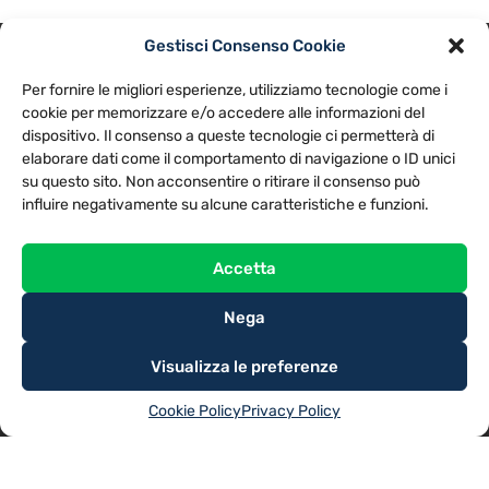
Gestisci Consenso Cookie
PRIVACY POLICY
COOKIE POLICY
Per fornire le migliori esperienze, utilizziamo tecnologie come i
NOTE LEGALI
CONTATTACI
PREFERENZE
cookie per memorizzare e/o accedere alle informazioni del
dispositivo. Il consenso a queste tecnologie ci permetterà di
elaborare dati come il comportamento di navigazione o ID unici
TV LIBERA S.P.A.
Via Monteleonese 95/21 – 51100 Pistoia (PT)
su questo sito. Non acconsentire o ritirare il consenso può
Tel. 0573.9136 / Fax 0573.913615
influire negativamente su alcune caratteristiche e funzioni.
Accetta
Nega
Visualizza le preferenze
Cookie Policy
Privacy Policy