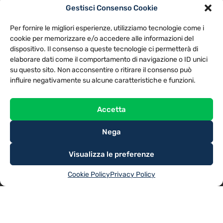
Gestisci Consenso Cookie
PRIVACY POLICY
COOKIE POLICY
Per fornire le migliori esperienze, utilizziamo tecnologie come i
NOTE LEGALI
CONTATTACI
PREFERENZE
cookie per memorizzare e/o accedere alle informazioni del
dispositivo. Il consenso a queste tecnologie ci permetterà di
elaborare dati come il comportamento di navigazione o ID unici
TV LIBERA S.P.A.
Via Monteleonese 95/21 – 51100 Pistoia (PT)
su questo sito. Non acconsentire o ritirare il consenso può
Tel. 0573.9136 / Fax 0573.913615
influire negativamente su alcune caratteristiche e funzioni.
Accetta
Nega
Visualizza le preferenze
Cookie Policy
Privacy Policy
@2025
TV LIBERA S.P.A.
– Tutti i diritti riservati. Powered by