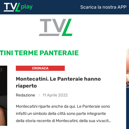
Scarica la nostra APP
INI TERME PANTERAIE
CRONACA
Montecatini. Le Panteraie hanno
riaperto
Redazione
11 Aprile 2022
Montecatini riparte anche da qui. Le Panteraie sono
infatti un simbolo della città sono parte integrante
della storia recente di Montecatini, della sua vivacità
e voglia di attrarre gente; voglia …