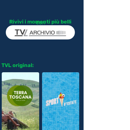
Rivivi i momenti più belli
con
TVL original: