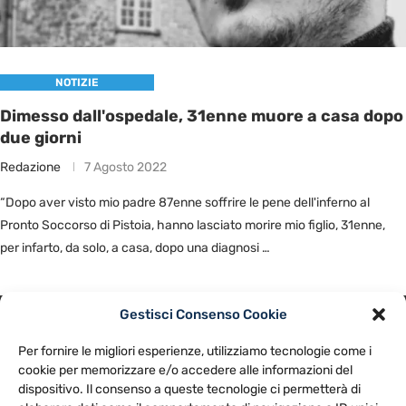
NOTIZIE
Dimesso dall'ospedale, 31enne muore a casa dopo
due giorni
Redazione
7 Agosto 2022
“Dopo aver visto mio padre 87enne soffrire le pene dell'inferno al
Pronto Soccorso di Pistoia, hanno lasciato morire mio figlio, 31enne,
per infarto, da solo, a casa, dopo una diagnosi …
Gestisci Consenso Cookie
PRIVACY POLICY
COOKIE POLICY
Per fornire le migliori esperienze, utilizziamo tecnologie come i
NOTE LEGALI
CONTATTACI
PREFERENZE
cookie per memorizzare e/o accedere alle informazioni del
dispositivo. Il consenso a queste tecnologie ci permetterà di