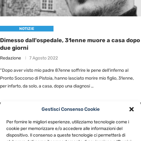
NOTIZIE
Dimesso dall'ospedale, 31enne muore a casa dopo
due giorni
Redazione
7 Agosto 2022
“Dopo aver visto mio padre 87enne soffrire le pene dell'inferno al
Pronto Soccorso di Pistoia, hanno lasciato morire mio figlio, 31enne,
per infarto, da solo, a casa, dopo una diagnosi …
Gestisci Consenso Cookie
PRIVACY POLICY
COOKIE POLICY
Per fornire le migliori esperienze, utilizziamo tecnologie come i
NOTE LEGALI
CONTATTACI
PREFERENZE
cookie per memorizzare e/o accedere alle informazioni del
dispositivo. Il consenso a queste tecnologie ci permetterà di