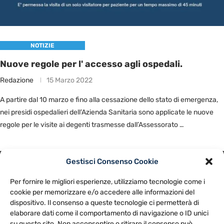
NOTIZIE
Nuove regole per l' accesso agli ospedali.
Redazione
15 Marzo 2022
A partire dal 10 marzo e fino alla cessazione dello stato di emergenza,
nei presidi ospedalieri dell’Azienda Sanitaria sono applicate le nuove
regole per le visite ai degenti trasmesse dall’Assessorato …
Gestisci Consenso Cookie
PRIVACY POLICY
COOKIE POLICY
Per fornire le migliori esperienze, utilizziamo tecnologie come i
NOTE LEGALI
CONTATTACI
PREFERENZE
cookie per memorizzare e/o accedere alle informazioni del
dispositivo. Il consenso a queste tecnologie ci permetterà di
elaborare dati come il comportamento di navigazione o ID unici
TV LIBERA S.P.A.
Via Monteleonese 95/21 – 51100 Pistoia (PT)
su questo sito. Non acconsentire o ritirare il consenso può