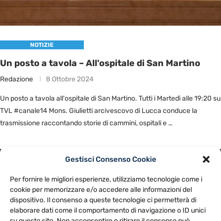
NOTIZIE
Un posto a tavola – All'ospitale di San Martino
Redazione
8 Ottobre 2024
Un posto a tavola all'ospitale di San Martino. Tutti i Martedì alle 19:20 su
TVL #canale14 Mons. Giulietti arcivescovo di Lucca conduce la
trasmissione raccontando storie di cammini, ospitali e …
Gestisci Consenso Cookie
PRIVACY POLICY
COOKIE POLICY
Per fornire le migliori esperienze, utilizziamo tecnologie come i
NOTE LEGALI
CONTATTACI
PREFERENZE
cookie per memorizzare e/o accedere alle informazioni del
dispositivo. Il consenso a queste tecnologie ci permetterà di
elaborare dati come il comportamento di navigazione o ID unici
TV LIBERA S.P.A.
Via Monteleonese 95/21 – 51100 Pistoia (PT)
su questo sito. Non acconsentire o ritirare il consenso può