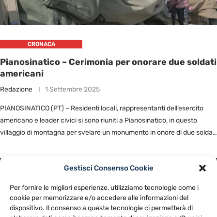
CRONACA
Pianosinatico – Cerimonia per onorare due soldati
americani
Redazione
1 Settembre 2025
PIANOSINATICO (PT) – Residenti locali, rappresentanti dell’esercito
americano e leader civici si sono riuniti a Pianosinatico, in questo
villaggio di montagna per svelare un monumento in onore di due soldati
…
Gestisci Consenso Cookie
PRIVACY POLICY
COOKIE POLICY
Per fornire le migliori esperienze, utilizziamo tecnologie come i
NOTE LEGALI
CONTATTACI
PREFERENZE
cookie per memorizzare e/o accedere alle informazioni del
dispositivo. Il consenso a queste tecnologie ci permetterà di