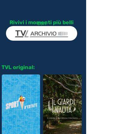
Rivivi i momenti più belli
con
TVL original: