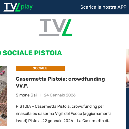
Scarica la nostra APP
 SOCIALE PISTOIA
SOCIALE
Casermetta Pistoia: crowdfunding
VV.F.
Simone Gai
24 Gennaio 2026
PISTOIA – Casermetta Pistoia: crowdfunding per
rinascita ex caserma Vigili del Fuoco (aggiornamenti
lavori) Pistoia, 22 gennaio 2026 – La Casermetta di
corso Gramsci, storica sede dei Vigili del Fuoco …