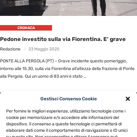
CRONACA
Pedone investito sulla via Fiorentina. E’ grave
Redazione
23 Maggio 2025
PONTE ALLA PERGOLA (PT) – Grave incidente questo pomeriggio,
intorno alle 15.30, sulla via Fiorentina all’altezza della frazione di Ponte
alla Pergola. Qui un uomo di 83 anni è stato …
Gestisci Consenso Cookie
PRIVACY POLICY
COOKIE POLICY
Per fornire le migliori esperienze, utilizziamo tecnologie come i
NOTE LEGALI
CONTATTACI
PREFERENZE
cookie per memorizzare e/o accedere alle informazioni del
dispositivo. Il consenso a queste tecnologie ci permetterà di
elaborare dati come il comportamento di navigazione o ID unici
TV LIBERA S.P.A.
Via Monteleonese 95/21 – 51100 Pistoia (PT)
su questo sito. Non acconsentire o ritirare il consenso può