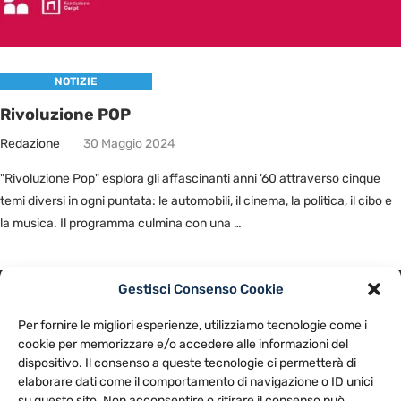
NOTIZIE
Rivoluzione POP
Redazione
30 Maggio 2024
"Rivoluzione Pop" esplora gli affascinanti anni '60 attraverso cinque
temi diversi in ogni puntata: le automobili, il cinema, la politica, il cibo e
la musica. Il programma culmina con una …
Gestisci Consenso Cookie
PRIVACY POLICY
COOKIE POLICY
Per fornire le migliori esperienze, utilizziamo tecnologie come i
NOTE LEGALI
CONTATTACI
PREFERENZE
cookie per memorizzare e/o accedere alle informazioni del
dispositivo. Il consenso a queste tecnologie ci permetterà di
elaborare dati come il comportamento di navigazione o ID unici
TV LIBERA S.P.A.
Via Monteleonese 95/21 – 51100 Pistoia (PT)
su questo sito. Non acconsentire o ritirare il consenso può