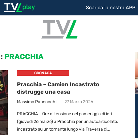
Scarica la nostra APP
g:
PRACCHIA
CRONACA
Pracchia – Camion Incastrato
distrugge una casa
Massimo Pannocchi
27 Marzo 2026
PRACCHIA – Ore di tensione nel pomeriggio di ieri
(giovedì 26 marzo) a Pracchia per un autoarticolato,
incastrato su un tornante lungo via Traversa di
Pracchia, che ha bloccato la …