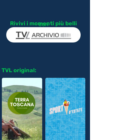
Rivivi i momenti più belli
con
TVL original: