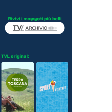
Rivivi i momenti più belli
con
TVL original: