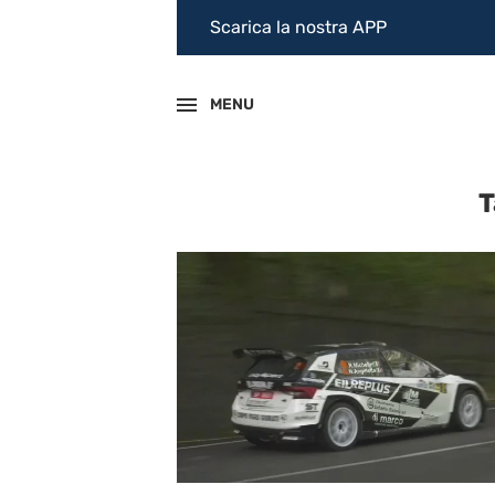
Scarica la nostra APP
MENU
T