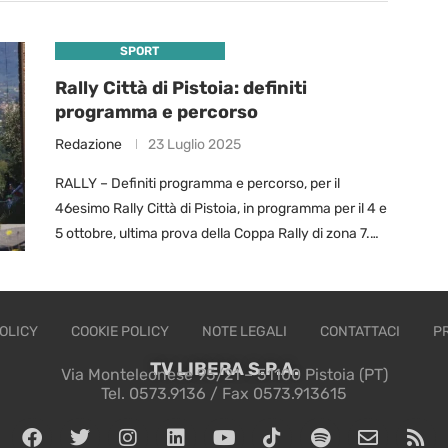
SPORT
Rally Città di Pistoia: definiti
programma e percorso
Redazione
23 Luglio 2025
RALLY – Definiti programma e percorso, per il
46esimo Rally Città di Pistoia, in programma per il 4 e
5 ottobre, ultima prova della Coppa Rally di zona 7.
Con …
OLICY
COOKIE POLICY
NOTE LEGALI
CONTATTACI
P
TV LIBERA S.P.A.
Via Monteleonese 95/21 – 51100 Pistoia (PT)
Tel. 0573.9136 / Fax 0573.913615