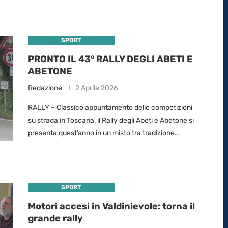
…
SPORT
PRONTO IL 43° RALLY DEGLI ABETI E
ABETONE
Redazione
2 Aprile 2026
RALLY – Classico appuntamento delle competizioni
su strada in Toscana, il Rally degli Abeti e Abetone si
presenta quest’anno in un misto tra tradizione
novità. Il Rally “più verde d’Italia” …
SPORT
Motori accesi in Valdinievole: torna il
grande rally