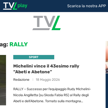
Scarica la nostra APP
ag:
RALLY
SPORT
Michelini vince il 43esimo rally
“Abeti e Abetone”
Redazione
18 Maggio 2026
RALLY – Successo per l’equipaggio Rudy Michelini-
Nicola Angilletta (su Skoda Fabia RS) al Rally degli
Abeti e dell’Abetone. Tornato sulla montagna
pistoiese dopo 11 anni, il pilota lucchese, ha guardato