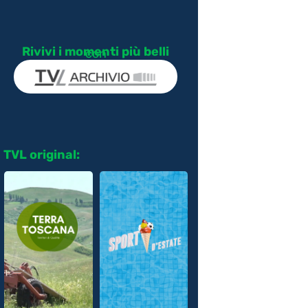
Rivivi i momenti più belli
con
TVL original: