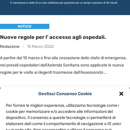
NOTIZIE
Nuove regole per l' accesso agli ospedali.
Redazione
15 Marzo 2022
A partire dal 10 marzo e fino alla cessazione dello stato di emergenza,
nei presidi ospedalieri dell’Azienda Sanitaria sono applicate le nuove
regole per le visite ai degenti trasmesse dall’Assessorato …
Gestisci Consenso Cookie
PRIVACY POLICY
COOKIE POLICY
Per fornire le migliori esperienze, utilizziamo tecnologie come i
NOTE LEGALI
CONTATTACI
PREFERENZE
cookie per memorizzare e/o accedere alle informazioni del
dispositivo. Il consenso a queste tecnologie ci permetterà di
elaborare dati come il comportamento di navigazione o ID unici
TV LIBERA S.P.A.
Via Monteleonese 95/21 – 51100 Pistoia (PT)
su questo sito. Non acconsentire o ritirare il consenso può