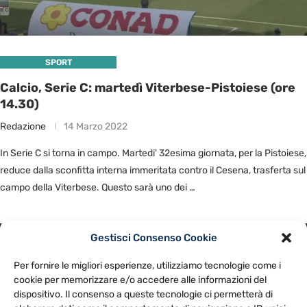
SPORT
Calcio, Serie C: martedì Viterbese-Pistoiese (ore
14.30)
Redazione
14 Marzo 2022
In Serie C si torna in campo. Martedi' 32esima giornata, per la Pistoiese,
reduce dalla sconfitta interna immeritata contro il Cesena, trasferta sul
campo della Viterbese. Questo sarà uno dei …
Gestisci Consenso Cookie
PRIVACY POLICY
COOKIE POLICY
Per fornire le migliori esperienze, utilizziamo tecnologie come i
NOTE LEGALI
CONTATTACI
PREFERENZE
cookie per memorizzare e/o accedere alle informazioni del
dispositivo. Il consenso a queste tecnologie ci permetterà di