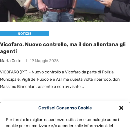
NOTIZIE
Vicofaro. Nuovo controllo, ma il don allontana gli
agenti
Marta Quilici
19 Maggio 2025
VICOFARO (PT) – Nuovo controllo a Vicofaro da parte di Polizia
Municipale, Vigili del Fuoco e e Asl, ma questa volta il parroco, don
Massimo Biancalani, assente e non avvisato …
Gestisci Consenso Cookie
PRIVACY POLICY
COOKIE POLICY
Per fornire le migliori esperienze, utilizziamo tecnologie come i
NOTE LEGALI
CONTATTACI
PREFERENZE
cookie per memorizzare e/o accedere alle informazioni del