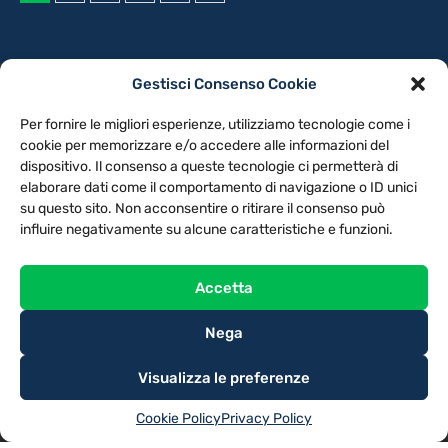
Gestisci Consenso Cookie
PRIVACY POLICY
COOKIE POLICY
Per fornire le migliori esperienze, utilizziamo tecnologie come i
NOTE LEGALI
CONTATTACI
PREFERENZE
cookie per memorizzare e/o accedere alle informazioni del
dispositivo. Il consenso a queste tecnologie ci permetterà di
elaborare dati come il comportamento di navigazione o ID unici
TV LIBERA S.P.A.
Via Monteleonese 95/21 – 51100 Pistoia (PT)
su questo sito. Non acconsentire o ritirare il consenso può
Tel. 0573.9136 / Fax 0573.913615
influire negativamente su alcune caratteristiche e funzioni.
Accetta
Nega
Visualizza le preferenze
Cookie Policy
Privacy Policy