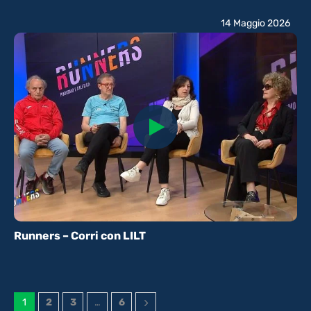
14 Maggio 2026
Runners – Corri con LILT
1
2
3
…
6