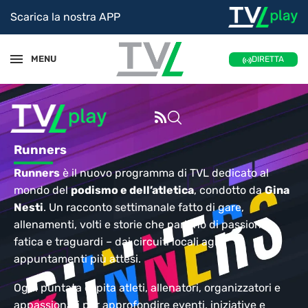
Scarica la nostra APP
MENU
DIRETTA
Runners
Runners
è il nuovo programma di TVL dedicato al
mondo del
podismo e dell’atletica
, condotto da
Gina
Nesti
. Un racconto settimanale fatto di gare,
allenamenti, volti e storie che parlano di passione,
fatica e traguardi – dai circuiti locali agli
appuntamenti più attesi.
Ogni puntata ospita atleti, allenatori, organizzatori e
appassionati per approfondire eventi, iniziative e