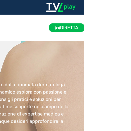
DIRETTA
tto dalla rinomata dermatologa
 dinamico esplora con passione e
sigli pratici e soluzioni per
e ultime scoperte nel campo della
inazione di expertise medica e
nque desideri approfondire la