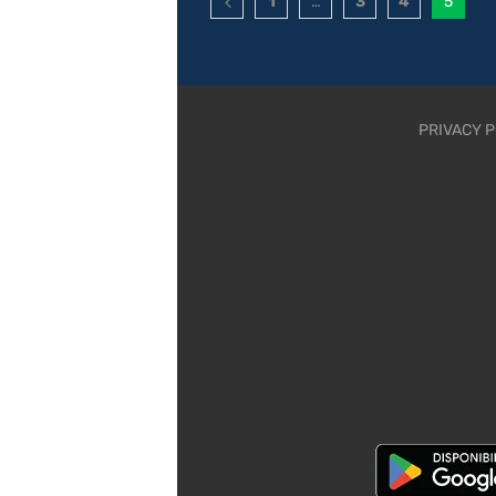
1
…
3
4
5
PRIVACY P