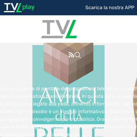
Scarica la nostra APP
ente raccoglitore di puntate del programma televisivo condo
smatico presentatore Mario Rafanelli. In questa serie, il duo
ematiche legate alla pelle, offrendo informazioni utili, con
lla pelle. Ogni episodio è un viaggio informativo attraverso l
ccessibile e coinvolgente per il pubblico. Grazie alla comb
 per la Pelle” si propone come una risorsa preziosa per chiu
 propria pelle in modo consapevole.