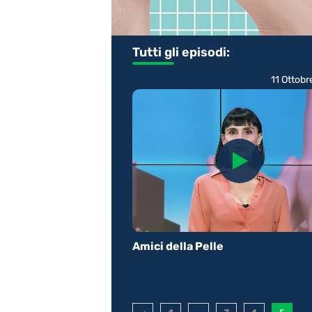
Tutti gli episodi:
11 Ottob
Amici della Pelle