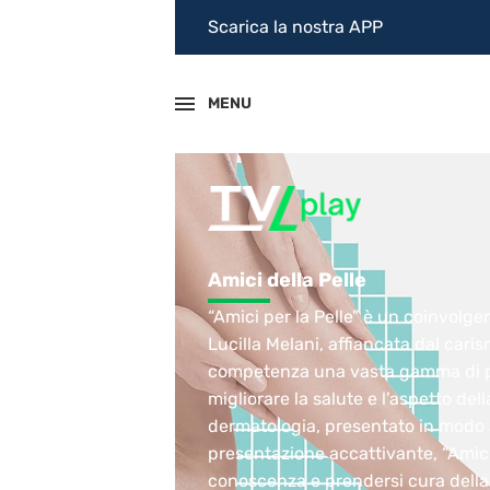
Scarica la nostra APP
MENU
Amici della Pelle
“Amici per la Pelle” è un coinvolg
Lucilla Melani, affiancata dal cari
competenza una vasta gamma di probl
migliorare la salute e l’aspetto de
dermatologia, presentato in modo a
presentazione accattivante, “Amici
conoscenza e prendersi cura della