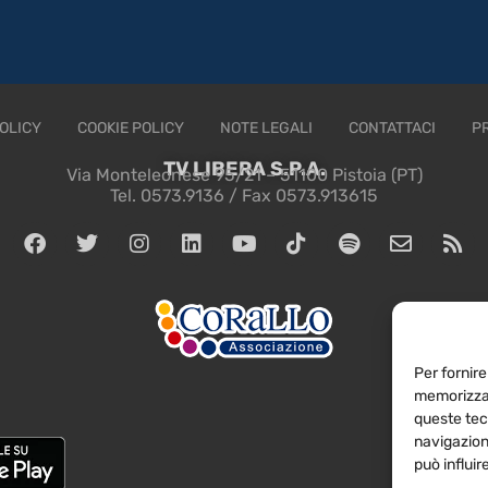
OLICY
COOKIE POLICY
NOTE LEGALI
CONTATTACI
P
TV LIBERA S.P.A.
Via Monteleonese 95/21 – 51100 Pistoia (PT)
Tel. 0573.9136 / Fax 0573.913615
Per fornire
memorizzar
queste tec
navigazione
può influi