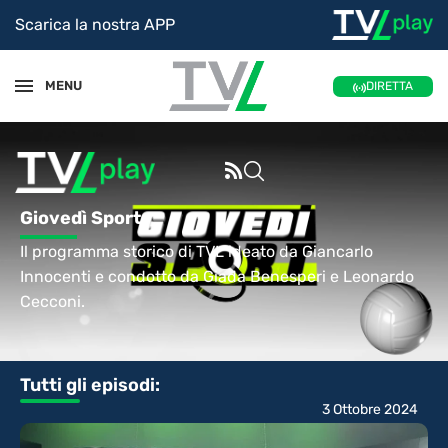
Scarica la nostra APP
MENU
DIRETTA
Giovedì Sport
Il programma storico di TVL ideato da Giancarlo
Innocenti e condotto da Giada Benesperi e Leonardo
Cecconi.
Tutti gli episodi:
3 Ottobre 2024