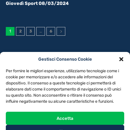
Giovedì Sport 08/03/2024
1
2
3
…
6
Gestisci Consenso Cookie
PRIVACY POLICY
COOKIE POLICY
Per fornire le migliori esperienze, utilizziamo tecnologie come i
NOTE LEGALI
CONTATTACI
PREFERENZE
cookie per memorizzare e/o accedere alle informazioni del
dispositivo. Il consenso a queste tecnologie ci permetterà di
elaborare dati come il comportamento di navigazione o ID unici
TV LIBERA S.P.A.
Via Monteleonese 95/21 – 51100 Pistoia (PT)
su questo sito. Non acconsentire o ritirare il consenso può
Tel. 0573.9136 / Fax 0573.913615
influire negativamente su alcune caratteristiche e funzioni.
Accetta