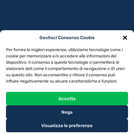
Gestisci Consenso Cookie
PRIVACY POLICY
COOKIE POLICY
Per fornire le migliori esperienze, utilizziamo tecnologie come i
NOTE LEGALI
CONTATTACI
PREFERENZE
cookie per memorizzare e/o accedere alle informazioni del
dispositivo. Il consenso a queste tecnologie ci permetterà di
elaborare dati come il comportamento di navigazione o ID unici
TV LIBERA S.P.A.
Via Monteleonese 95/21 – 51100 Pistoia (PT)
su questo sito. Non acconsentire o ritirare il consenso può
Tel. 0573.9136 / Fax 0573.913615
influire negativamente su alcune caratteristiche e funzioni.
Accetta
Nega
Visualizza le preferenze