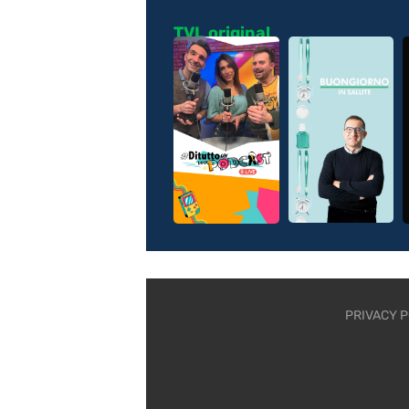
TVL original
PRIVACY P