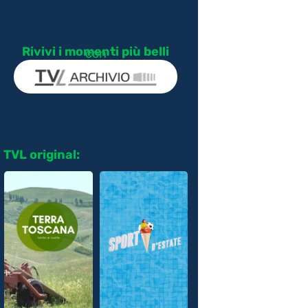
Rivivi i momenti più belli
con
TVL original: