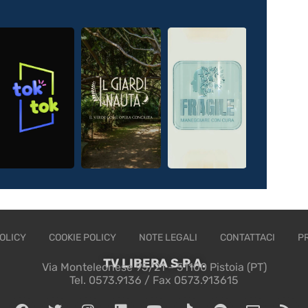
OLICY
COOKIE POLICY
NOTE LEGALI
CONTATTACI
P
TV LIBERA S.P.A.
Via Monteleonese 95/21 – 51100 Pistoia (PT)
Tel. 0573.9136 / Fax 0573.913615