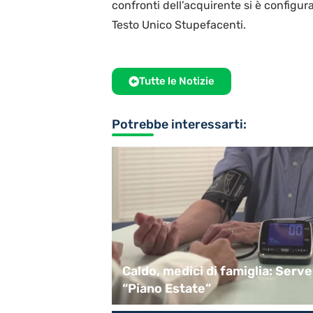
confronti dell’acquirente si è configu
Testo Unico Stupefacenti.
Tutte le Notizie
Potrebbe interessarti:
tenuovo
Caldo, medici di famiglia: Serve
tivo a giorni
“Piano Estate”