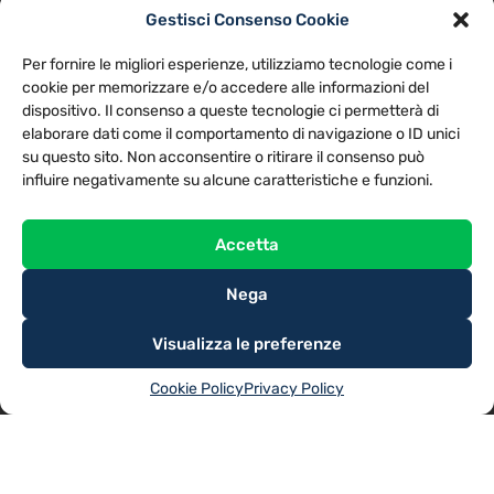
Gestisci Consenso Cookie
PRIVACY POLICY
COOKIE POLICY
Per fornire le migliori esperienze, utilizziamo tecnologie come i
NOTE LEGALI
CONTATTACI
PREFERENZE
cookie per memorizzare e/o accedere alle informazioni del
dispositivo. Il consenso a queste tecnologie ci permetterà di
elaborare dati come il comportamento di navigazione o ID unici
TV LIBERA S.P.A.
Via Monteleonese 95/21 – 51100 Pistoia (PT)
su questo sito. Non acconsentire o ritirare il consenso può
Tel. 0573.9136 / Fax 0573.913615
influire negativamente su alcune caratteristiche e funzioni.
Accetta
Nega
Visualizza le preferenze
Cookie Policy
Privacy Policy
@2025
TV LIBERA S.P.A.
– Tutti i diritti riservati. Powered by