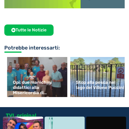
Tutte le Notizie
Potrebbe interessarti:
Opi: due manichini
Stop alla pesca nel
didattici alla
lago del Villone Puccini
Misericordia di
Monsummano
TVL original