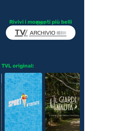
Rivivi i momenti più belli
con
TVL original: