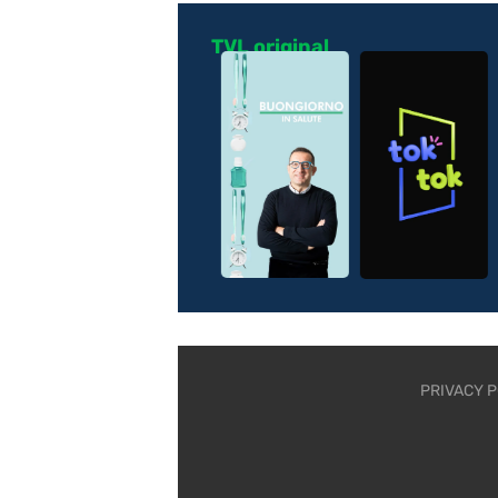
TVL original
PRIVACY P