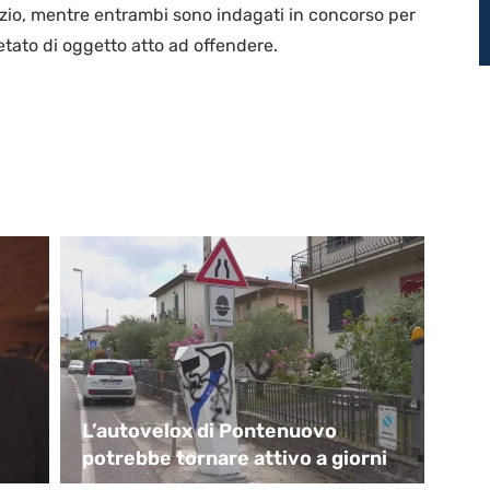
vizio, mentre entrambi sono indagati in concorso per
ato di oggetto atto ad offendere.
L’autovelox di Pontenuovo
Ca
potrebbe tornare attivo a giorni
“P