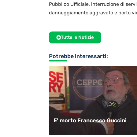
Pubblico Ufficiale, interruzione di ser
danneggiamento aggravato e porto viet
Tutte le Notizie
Potrebbe interessarti:
o per la
E’ morto Francesco Guccini
a