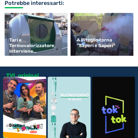
Potrebbe interessarti:
Tari e
A Piteglio torna
Termovalorizzatore,
“Saperi e Sapori”
interviene
Confartigianato
TVL original