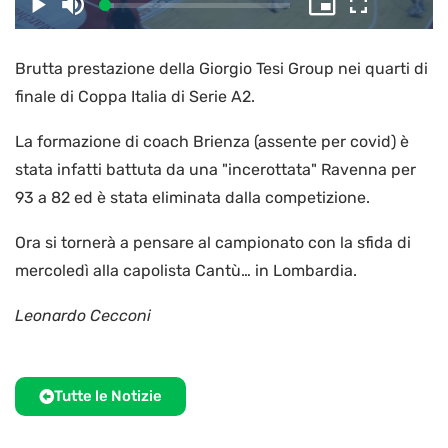
il
Caricato
:
Play
Disattiva
Picture-
Schermo
4.80%
l’audio
in-
intero
Picture
Brutta prestazione della Giorgio Tesi Group nei quarti di
video
finale di Coppa Italia di Serie A2.
La formazione di coach Brienza (assente per covid) è
stata infatti battuta da una "incerottata" Ravenna per
93 a 82 ed è stata eliminata dalla competizione.
Ora si tornerà a pensare al campionato con la sfida di
mercoledì alla capolista Cantù… in Lombardia.
Leonardo Cecconi
Tutte le Notizie