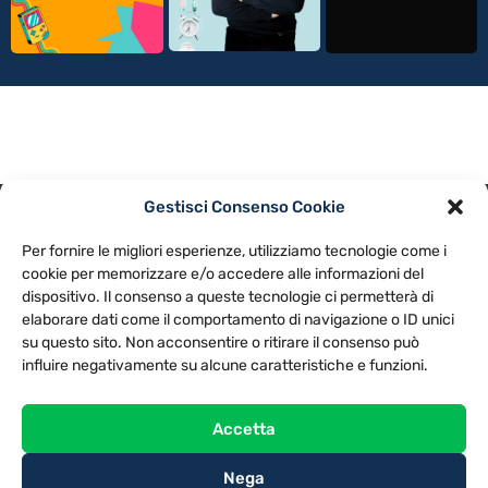
Gestisci Consenso Cookie
PRIVACY POLICY
COOKIE POLICY
Per fornire le migliori esperienze, utilizziamo tecnologie come i
NOTE LEGALI
CONTATTACI
PREFERENZE
cookie per memorizzare e/o accedere alle informazioni del
dispositivo. Il consenso a queste tecnologie ci permetterà di
elaborare dati come il comportamento di navigazione o ID unici
TV LIBERA S.P.A.
Via Monteleonese 95/21 – 51100 Pistoia (PT)
su questo sito. Non acconsentire o ritirare il consenso può
Tel. 0573.9136 / Fax 0573.913615
influire negativamente su alcune caratteristiche e funzioni.
Accetta
Nega