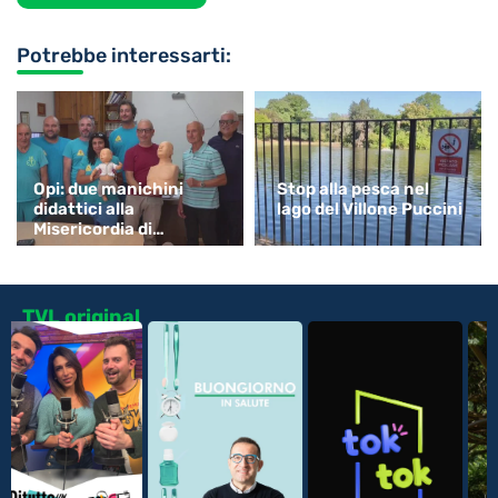
Potrebbe interessarti:
Opi: due manichini
Stop alla pesca nel
didattici alla
lago del Villone Puccini
Misericordia di
Monsummano
TVL original