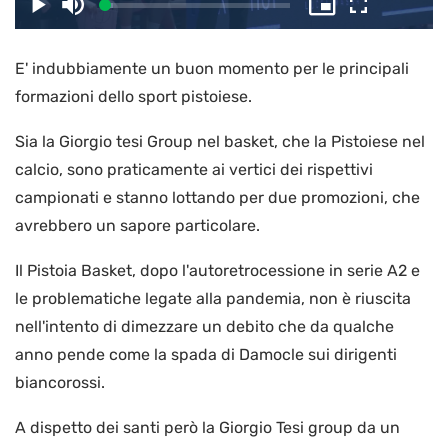
il
Caricato
:
Play
Disattiva
Picture-
Schermo
4.44%
l’audio
in-
intero
Picture
E' indubbiamente un buon momento per le principali
video
formazioni dello sport pistoiese.
Sia la Giorgio tesi Group nel basket, che la Pistoiese nel
calcio, sono praticamente ai vertici dei rispettivi
campionati e stanno lottando per due promozioni, che
avrebbero un sapore particolare.
Il Pistoia Basket, dopo l'autoretrocessione in serie A2 e
le problematiche legate alla pandemia, non è riuscita
nell'intento di dimezzare un debito che da qualche
anno pende come la spada di Damocle sui dirigenti
biancorossi.
A dispetto dei santi però la Giorgio Tesi group da un