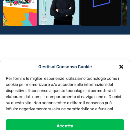
Gestisci Consenso Cookie
PRIVACY POLICY
COOKIE POLICY
Per fornire le migliori esperienze, utilizziamo tecnologie come i
NOTE LEGALI
CONTATTACI
PREFERENZE
cookie per memorizzare e/o accedere alle informazioni del
dispositivo. Il consenso a queste tecnologie ci permetterà di
elaborare dati come il comportamento di navigazione o ID unici
TV LIBERA S.P.A.
Via Monteleonese 95/21 – 51100 Pistoia (PT)
su questo sito. Non acconsentire o ritirare il consenso può
Tel. 0573.9136 / Fax 0573.913615
influire negativamente su alcune caratteristiche e funzioni.
Accetta