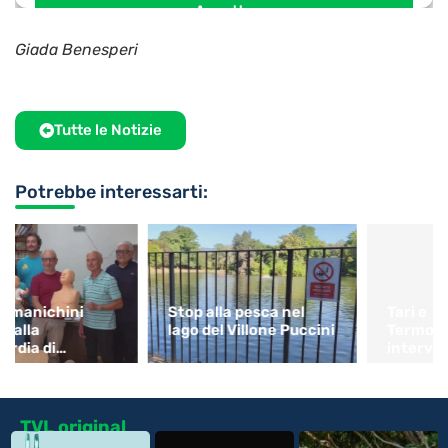
Giada Benesperi
Tutte le Notizie
Potrebbe interessarti:
Stop alla pesca nel
Tari e
lago del Villone Puccini
Termovalorizzatore,
interviene
Confartigianato
TVL original