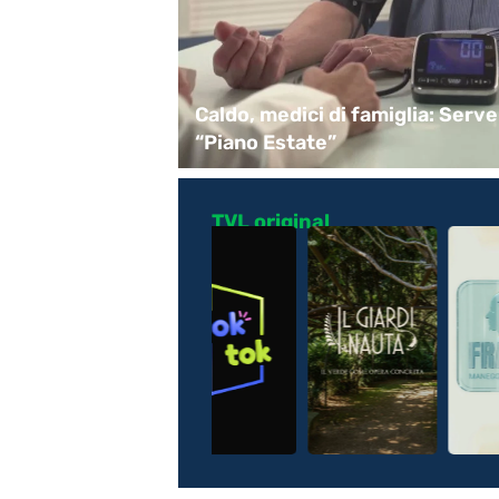
tenuovo
Caldo, medici di famiglia: Serve
tivo a giorni
“Piano Estate”
TVL original