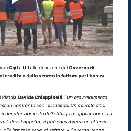
Riproduci
il
video
acati
Cgil
e
Uil
alla decisione del
Governo di
el credito e dello sconto in fattura per i bonus
l Pistoia
Davide Chiappinelli
: “
Un provvedimento
nessun confronto con i sindacati. Un decreto che,
 il depotenziamento dell’obbligo di applicazione dei
 livelli di subappalto, si può considerare un attacco
i, alle imprese serie, al settore. Il Governo rende