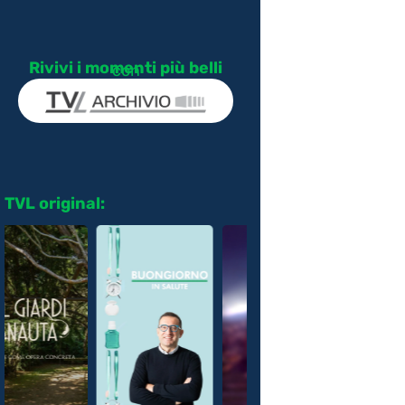
Rivivi i momenti più belli
con
TVL original: