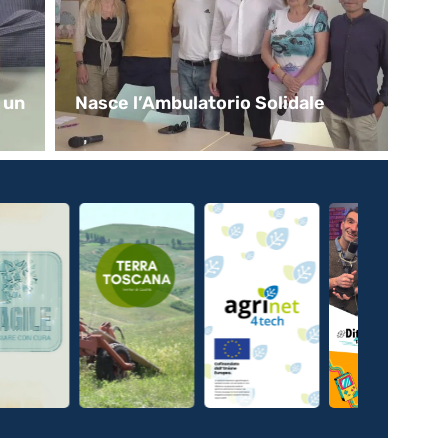
 un
Nasce l’Ambulatorio Solidale
Co
de