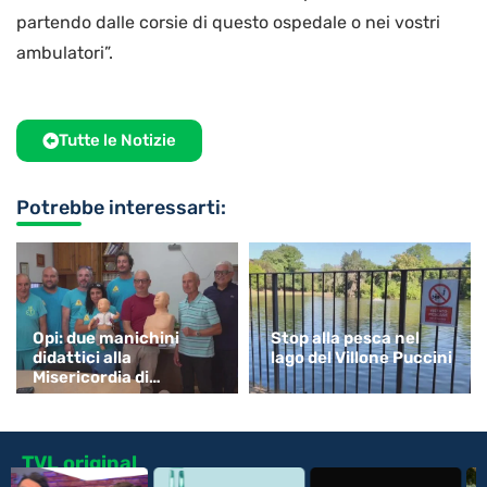
partendo dalle corsie di questo ospedale o nei vostri
ambulatori”.
Tutte le Notizie
Potrebbe interessarti:
Opi: due manichini
Stop alla pesca nel
didattici alla
lago del Villone Puccini
Misericordia di
Monsummano
TVL original