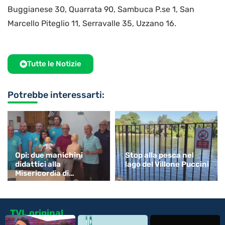
Buggianese 30, Quarrata 90, Sambuca P.se 1, San
Marcello Piteglio 11, Serravalle 35, Uzzano 16.
Tutte le Notizie
Potrebbe interessarti:
Opi: due manichini
Stop alla pesca nel
didattici alla
lago del Villone Puccini
Misericordia di
Monsummano
TVL original